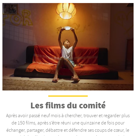
Les films du comité
Après avoir passé neuf mois à chercher, trouver et regarder plus
de 150 films, après s’être réuni une quinzaine de fois pour
échanger, partager, débattre et défendre ses coups de cœur, le