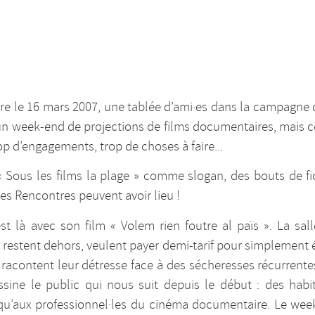
e le 16 mars 2007, une tablée d’ami·es dans la campagne d
 un week-end de projections de films documentaires, mais ce 
op d’engagements, trop de choses à faire...
« Sous les films la plage » comme slogan, des bouts de fi
ères Rencontres peuvent avoir lieu !
est là avec son film « Volem rien foutre al païs ». La sa
 restent dehors, veulent payer demi-tarif pour simplement éc
 racontent leur détresse face à des sécheresses récurrentes..
essine le public qui nous suit depuis le début : des hab
squ’aux professionnel·les du cinéma documentaire. Le wee