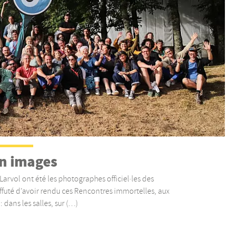
n images
arvol ont été les photographes officiel·les des
ffuté d’avoir rendu ces Rencontres immortelles, aux
: dans les salles, sur (…)