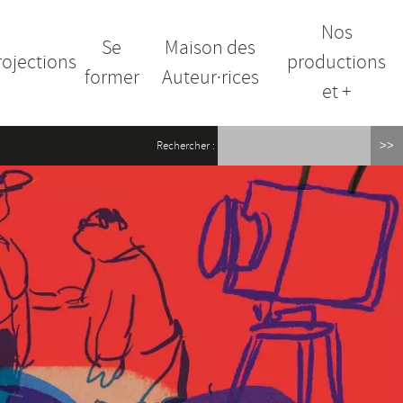
Nos
Se
Maison des
rojections
productions
former
Auteur·rices
et +
Rechercher :