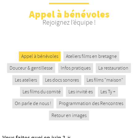
Nos productions et +
Appel à bénévoles
Rejoignez l’équipe !
Appel à bénévoles
Ateliers films en bretagne
Douceur & gentillesse
Infos pratiques
La restauration
Les ateliers
Les docs sonores
Les films "maison"
Les films du comité
Les invité·es
Les Ty +
On parle de nous !
Programmation des Rencontres
Retour en images
Vous faites quoi en juin ? ☀️