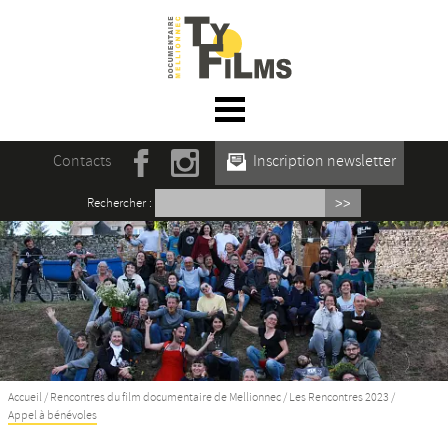
☰ Menu
Accueil
Contacts
Inscription newsletter
Actualités
Rechercher :
L’association
Rencontres du film documentaire de
Mellionnec
Projections
Se former
Accueil
/
Rencontres du film documentaire de Mellionnec
/
Les Rencontres 2023
/
Appel à bénévoles
Maison des Auteur·rices