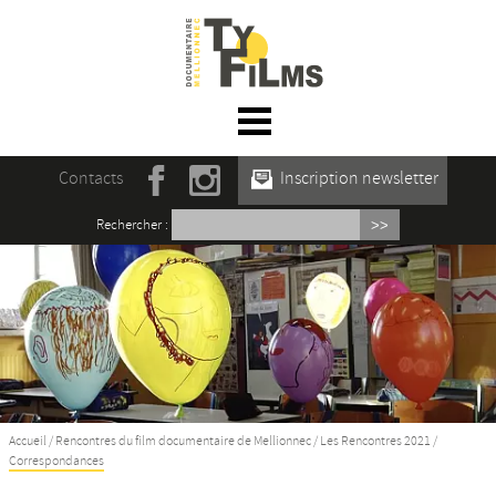
☰ Menu
Accueil
Contacts
Inscription newsletter
Actualités
Rechercher :
L’association
Rencontres du film documentaire de
Mellionnec
Projections
Se former
Accueil
/
Rencontres du film documentaire de Mellionnec
/
Les Rencontres 2021
/
Correspondances
Maison des Auteur·rices