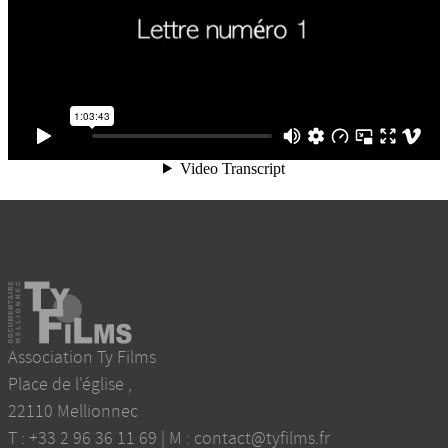
Association Ty Films
Place de l'église
,
22110
Mellionnec
T :
+33 2 96 36 11 69
| M :
contact@tyfilms.fr