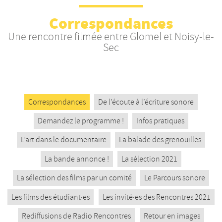
Nos productions et +
Correspondances
Une rencontre filmée entre Glomel et Noisy-le-
Sec
Correspondances
De l’écoute à l’écriture sonore
Demandez le programme !
Infos pratiques
L’art dans le documentaire
La balade des grenouilles
La bande annonce !
La sélection 2021
La sélection des films par un comité
Le Parcours sonore
Les films des étudiant·es
Les invité·es des Rencontres 2021
Rediffusions de Radio Rencontres
Retour en images