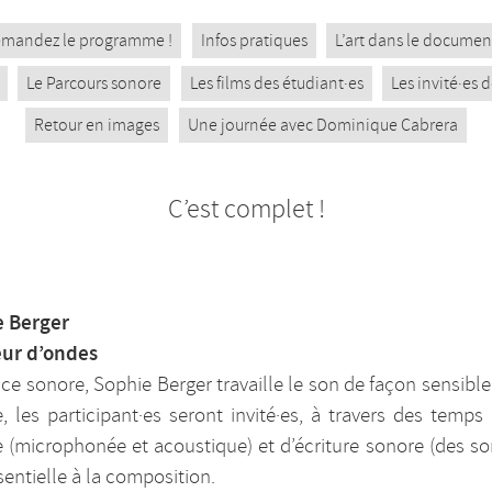
mandez le programme !
Infos pratiques
L’art dans le documen
Le Parcours sonore
Les films des étudiant·es
Les invité·es
Retour en images
Une journée avec Dominique Cabrera
C’est complet !
e Berger
eur d’ondes
rice sonore, Sophie Berger travaille le son de façon sensibl
, les participant·es seront invité·es, à travers des temps
e (microphonée et acoustique) et d’écriture sonore (des so
entielle à la composition.