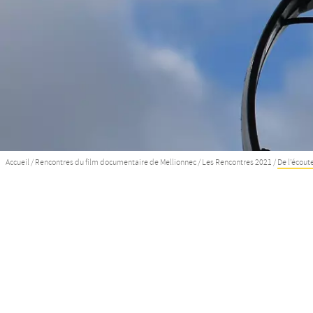
Accueil
/
Rencontres du film documentaire de Mellionnec
/
Les Rencontres 2021
/
De l’écoute