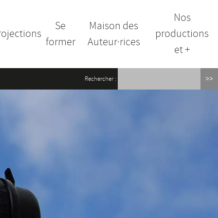
Nos
Se
Maison des
rojections
productions
former
Auteur·rices
et +
Rechercher :