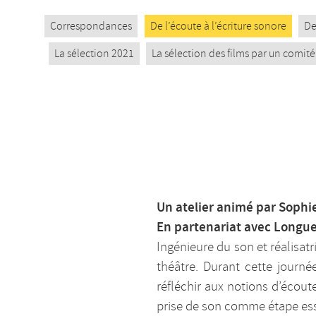
Correspondances
De l’écoute à l’écriture sonore
De
La sélection 2021
La sélection des films par un comité
Un atelier animé par Sophi
En partenariat avec Longu
Ingénieure du son et réalisat
théâtre. Durant cette journée
réfléchir aux notions d’écout
prise de son comme étape ess