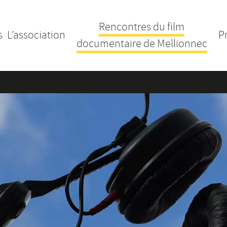
Rencontres du film
s
L’association
P
documentaire de Mellionnec