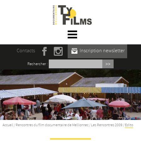
☰ Menu
Accueil
Contacts
Inscription newsletter
Actualités
Rechercher :
L’association
Rencontres du film documentaire de
Mellionnec
Projections
Se former
Accueil
/
Rencontres du film documentaire de Mellionnec
/
Les Rencontres 2009
/
Edito
Maison des Auteur·rices