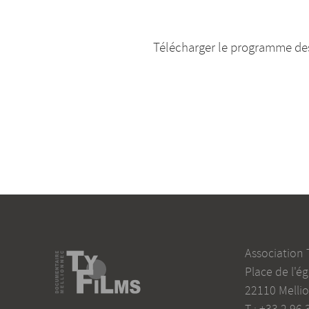
Télécharger le programme des
Association 
Place de l'ég
22110
Melli