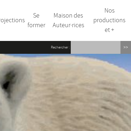
Nos
Se
Maison des
rojections
productions
former
Auteur·rices
et +
Rechercher :