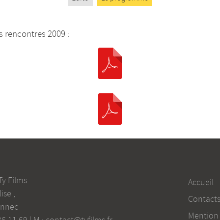
 rencontres 2009 :
Ty Films
Accueil
lise
,
Contact
onnec
Mention 