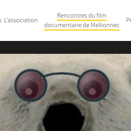
Rencontres du film
s
L’association
P
documentaire de Mellionnec