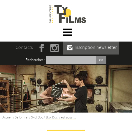
☰ Menu
Accueil
Contacts
Inscription newsletter
Actualités
Rechercher :
L’association
Rencontres du film documentaire de
Mellionnec
Projections
Se former
Accueil
/
Se former
/
Skol Doc
/
Skol Doc, c’est aussi...
Maison des Auteur·rices