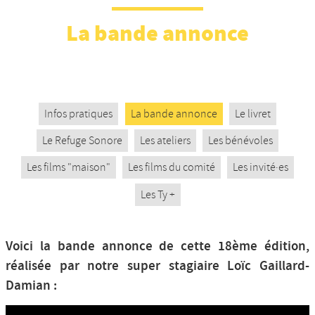
Nos productions et +
La bande annonce
Infos pratiques
La bande annonce
Le livret
Le Refuge Sonore
Les ateliers
Les bénévoles
Les films "maison"
Les films du comité
Les invité·es
Les Ty +
Voici la bande annonce de cette 18ème édition,
réalisée par notre super stagiaire Loïc Gaillard-
Damian :