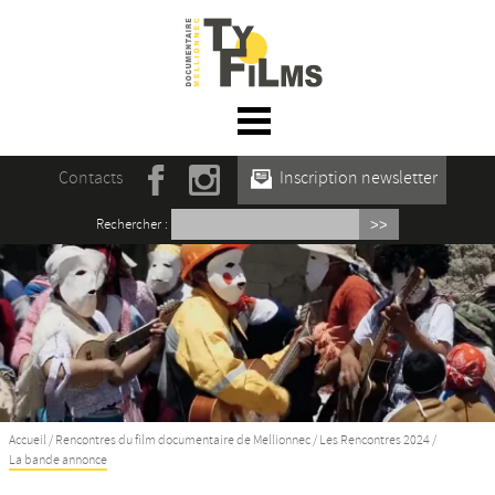
☰ Menu
Accueil
Contacts
Inscription newsletter
Actualités
Rechercher :
L’association
Rencontres du film documentaire de
Mellionnec
Projections
Se former
Accueil
/
Rencontres du film documentaire de Mellionnec
/
Les Rencontres 2024
/
La bande annonce
Maison des Auteur·rices