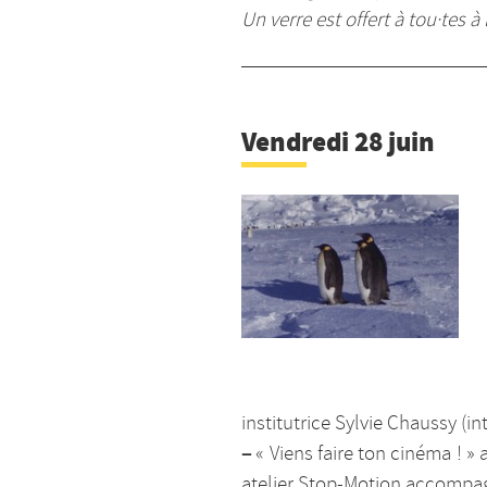
Un verre est offert à tou·tes 
Vendredi 28 juin
institutrice Sylvie Chaussy (i
–
« Viens faire ton cinéma ! » 
atelier Stop-Motion accompagn