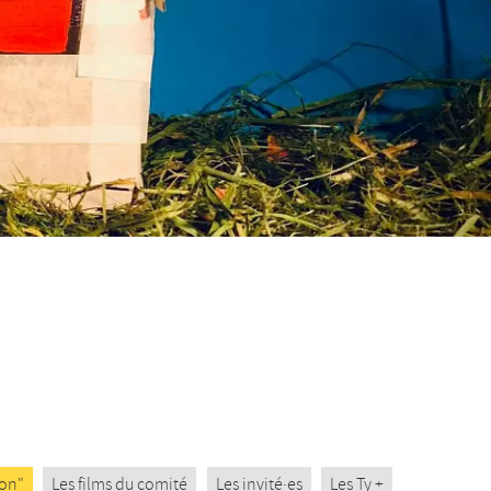
son"
Les films du comité
Les invité·es
Les Ty +