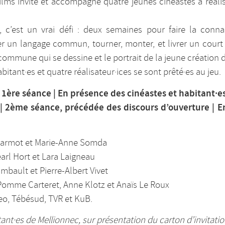
ilms invite et accompagne quatre jeunes cinéastes à réalis
s, c’est un vrai défi : deux semaines pour faire la conna
ver un langage commun, tourner, monter, et livrer un court
 la commune qui se dessine et le portrait de la jeune créati
itant·es et quatre réalisateur·ices se sont prêté·es au jeu.
 1ère séance | En présence des cinéastes et habitant·es
| 2ème séance, précédée des discours d’ouverture | E
armot et Marie-Anne Somda
earl Hort et Lara Laigneau
mbault et Pierre-Albert Vivet
Pomme Carteret, Anne Klotz et Anaïs Le Roux
eo, Tébésud, TVR et KuB.
ant·es de Mellionnec, sur présentation du carton d’invitatio