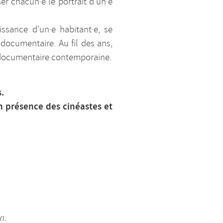
er chacun·e le portrait d’un·e
issance d’un·e habitant·e, se
 documentaire. Au fil des ans,
on documentaire contemporaine.
.
n présence des cinéastes et
n.