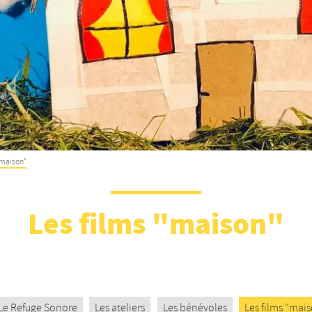
"maison"
Les films "maison"
Le Refuge Sonore
Les ateliers
Les bénévoles
Les films "mai