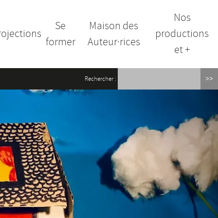
Nos
Se
Maison des
rojections
productions
former
Auteur·rices
et +
Rechercher :