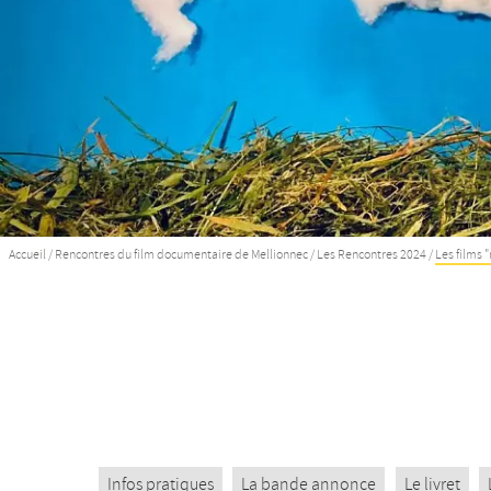
Accueil
/
Rencontres du film documentaire de Mellionnec
/
Les Rencontres 2024
/
Les films 
Infos pratiques
La bande annonce
Le livret