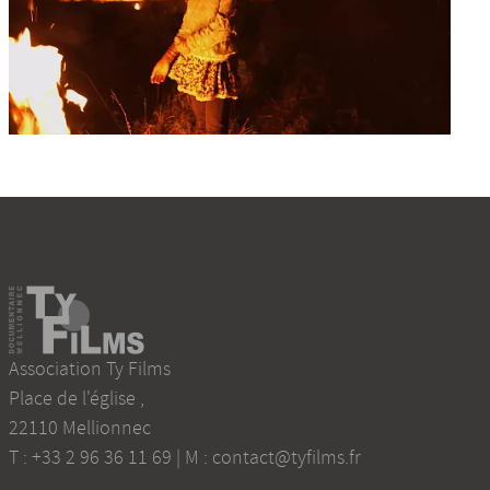
Association Ty Films
Place de l'église
,
22110
Mellionnec
T :
+33 2 96 36 11 69
| M :
contact@tyfilms.fr