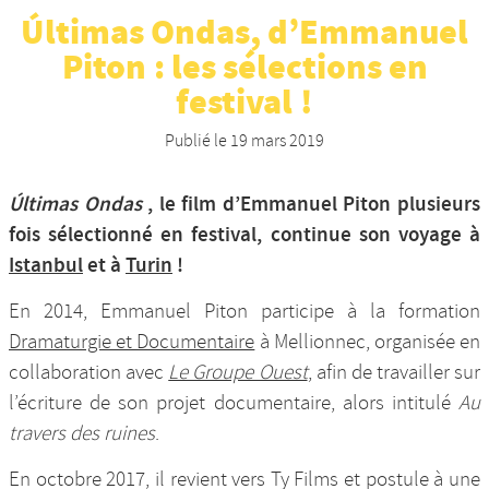
Últimas Ondas, d’Emmanuel
Nos productions et +
Piton : les sélections en
festival !
Publié le
19 mars 2019
Últimas Ondas
, le film d’Emmanuel Piton plusieurs
fois sélectionné en festival, continue son voyage à
Istanbul
et à
Turin
!
En 2014, Emmanuel Piton participe à la formation
Dramaturgie et Documentaire
à Mellionnec, organisée en
collaboration avec
Le Groupe Ouest
, afin de travailler sur
l’écriture de son projet documentaire, alors intitulé
Au
travers des ruines
.
En octobre 2017, il revient vers Ty Films et postule à une