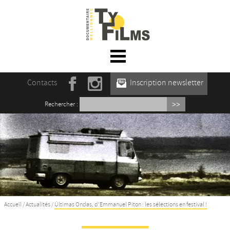
☰ Menu
Accueil
Contacts
Inscription newsletter
Actualités
Rechercher :
L’association
Rencontres du film documentaire de
Mellionnec
Projections
Se former
Accueil
/
Actualités
/
Últimas Ondas, d’Emmanuel Piton : les sélections en festival !
Maison des Auteur·rices