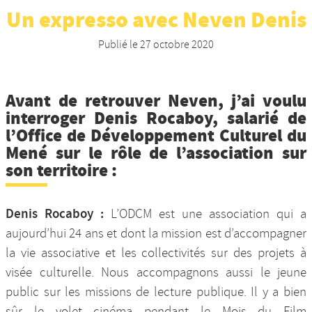
Un expresso avec Neven Denis
Nos productions et +
Publié le
27 octobre 2020
Avant de retrouver Neven, j’ai voulu
interroger Denis Rocaboy, salarié de
l’Office de Développement Culturel du
Mené sur le rôle de l’association sur
son territoire :
Denis Rocaboy :
L’ODCM est une association qui a
aujourd’hui 24 ans et dont la mission est d’accompagner
la vie associative et les collectivités sur des projets à
visée culturelle. Nous accompagnons aussi le jeune
public sur les missions de lecture publique. Il y a bien
sûr le volet cinéma pendant le Mois du Film