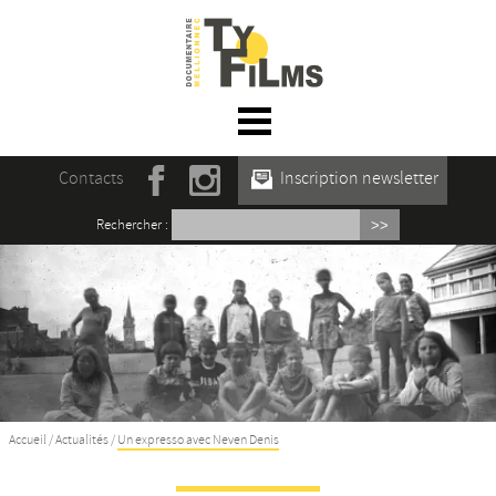
☰ Menu
Accueil
Contacts
Inscription newsletter
Actualités
Rechercher :
L’association
Rencontres du film documentaire de
Mellionnec
Projections
Se former
Accueil
/
Actualités
/
Un expresso avec Neven Denis
Maison des Auteur·rices