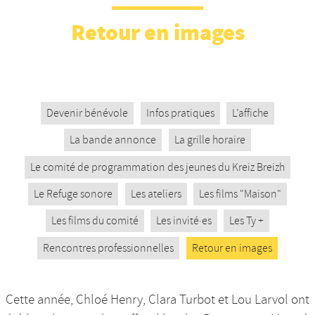
Nos productions et +
Retour en images
Devenir bénévole
Infos pratiques
L’affiche
La bande annonce
La grille horaire
Le comité de programmation des jeunes du Kreiz Breizh
Le Refuge sonore
Les ateliers
Les films "Maison"
Les films du comité
Les invité·es
Les Ty +
Rencontres professionnelles
Retour en images
Cette année, Chloé Henry, Clara Turbot et Lou Larvol ont