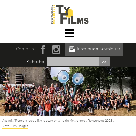
☰ Menu
Accueil
Contacts
Inscription newsletter
Actualités
Rechercher :
L’association
Rencontres du film documentaire de
Mellionnec
Projections
Se former
Accueil
/
Rencontres du film documentaire de Mellionnec
/
Rencontres 2026
/
Retour en images
Maison des Auteur·rices