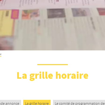
re
La grille horaire
nde annonce
La grille horaire
Le comité de programmation des 