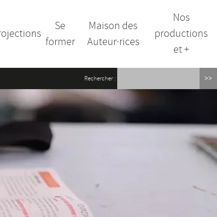
Nos
Se
Maison des
rojections
productions
former
Auteur·rices
et +
Rechercher :