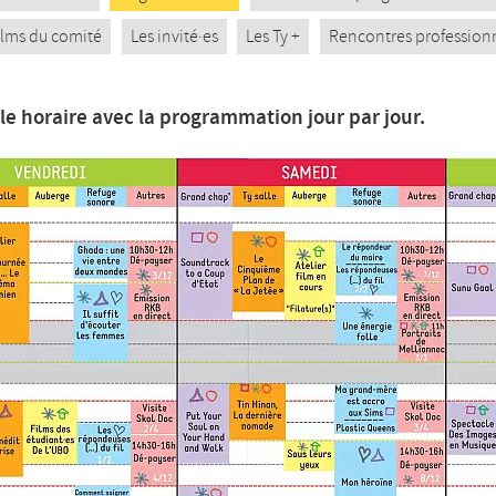
films du comité
Les invité·es
Les Ty +
Rencontres profession
lle horaire avec la programmation jour par jour.