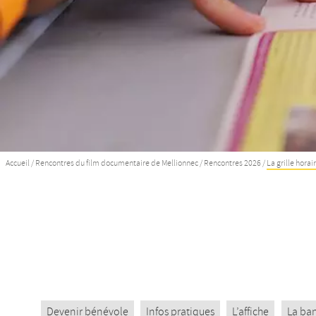
Accueil
/
Rencontres du film documentaire de Mellionnec
/
Rencontres 2026
/
La grille horai
Devenir bénévole
Infos pratiques
L’affiche
La ba