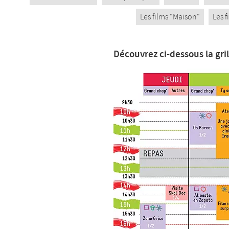
Les films "Maison"
Les 
Découvrez ci-dessous la gri