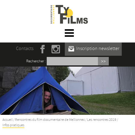
☰ Menu
Accueil
Contacts
Inscription newsletter
Actualités
Rechercher :
L’association
Rencontres du film documentaire de
Mellionnec
Projections
Se former
Accueil
/
Rencontres du film documentaire de Mellionnec
/
Les rencontres 2019
/
Infos pratiques
Maison des Auteur·rices