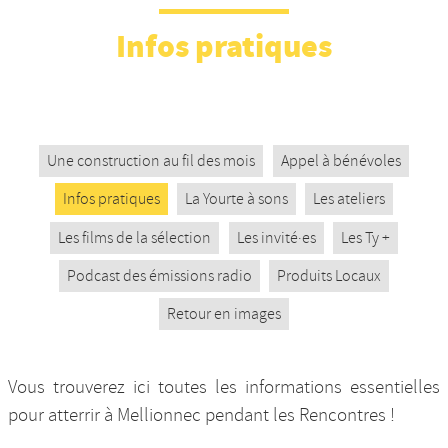
Nos productions et +
Infos pratiques
Une construction au fil des mois
Appel à bénévoles
Infos pratiques
La Yourte à sons
Les ateliers
Les films de la sélection
Les invité·es
Les Ty +
Podcast des émissions radio
Produits Locaux
Retour en images
Vous trouverez ici toutes les informations essentielles
pour atterrir à Mellionnec pendant les Rencontres !