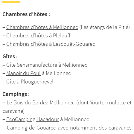
Chambres d’hôtes :
–
Chambres d’hôtes à Mellionnec
(Les étangs de la Pitié)
–
Chambres d’hôtes à Plelauff
–
Chambres d’hôtes à Lescouët-Gouarec
Gîtes :
–
Gîte Sensmanufacture à Mellionnec
–
Manoir du Poul
à Mellionnec
–
Gîte à Plouguernevel
Campings :
–
Le Bois du Barde
à Mellionnec (dont Yourte, roulotte et
caravane)
–
EcoCamping Hacadour
à Mellionnec
–
Camping de Gouarec
avec notamment des caravanes