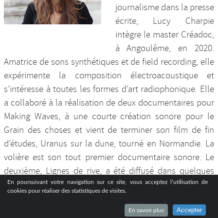
journalisme dans la presse
écrite, Lucy Charpie
intègre le master Créadoc,
à Angoulême, en 2020.
Amatrice de sons synthétiques et de field recording, elle
expérimente la composition électroacoustique et
s’intéresse à toutes les formes d’art radiophonique. Elle
a collaboré à la réalisation de deux documentaires pour
Making Waves, à une courte création sonore pour le
Grain des choses et vient de terminer son film de fin
d’études, Uranus sur la dune, tourné en Normandie. La
volière est son tout premier documentaire sonore. Le
deuxième, Lignes de rive, a été diffusé dans quelques
festivals en Charente et à Paris.
En poursuivant votre navigation sur ce site, vous acceptez l’utilisation de
cookies pour réaliser des statistiques de visites.
Accepter
En savoir plus