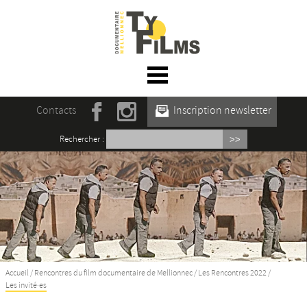
☰ Menu
Accueil
Contacts
Inscription newsletter
Actualités
Rechercher :
L’association
Rencontres du film documentaire de
Mellionnec
Projections
Se former
Accueil
/
Rencontres du film documentaire de Mellionnec
/
Les Rencontres 2022
/
Les invité·es
Maison des Auteur·rices