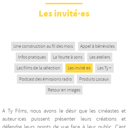
Nos productions et +
Les invité·es
Une construction au fil des mois
Appel à bénévoles
Infos pratiques
La Yourte à sons
Les ateliers
Les films de la sélection
Les invité·es
Les Ty +
Podcast des émissions radio
Produits Locaux
Retour en images
A Ty Films, nous avons le désir que les cinéastes et
auteur·ices puissent présenter leurs créations et
défendre leurs points de vue face à leur public. C’est