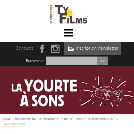
☰ Menu
Accueil
Contacts
Inscription newsletter
Actualités
Rechercher :
L’association
Rencontres du film documentaire de
Mellionnec
Projections
Se former
Accueil
/
Rencontres du film documentaire de Mellionnec
/
Les Rencontres 2022
/
La Yourte à sons
Maison des Auteur·rices