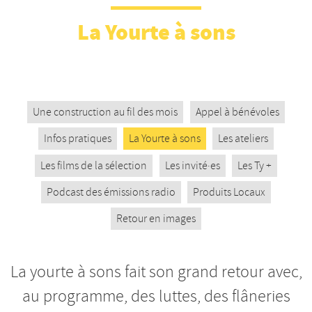
Nos productions et +
La Yourte à sons
Une construction au fil des mois
Appel à bénévoles
Infos pratiques
La Yourte à sons
Les ateliers
Les films de la sélection
Les invité·es
Les Ty +
Podcast des émissions radio
Produits Locaux
Retour en images
La yourte à sons fait son grand retour avec,
au programme, des luttes, des flâneries