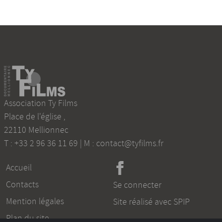
Association Ty Films
Place de l'église
,
22110
Mellionnec
T :
+33 2 96 36 11 69
| M :
contact@tyfilms.fr
Accueil
Contacts
Se connecter
Mention légales
Site réalisé avec SPIP
Plan du site