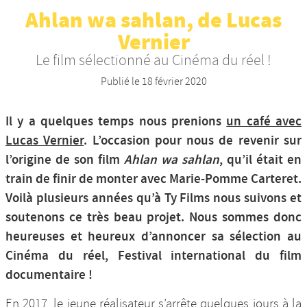
Ahlan wa sahlan, de Lucas
Nos productions et +
Vernier
Le film sélectionné au Cinéma du réel !
Publié le
18 février 2020
Il y a quelques temps nous prenions
un café avec
Lucas Vernier
. L’occasion pour nous de revenir sur
l’origine de son film
Ahlan wa sahlan
, qu’il était en
train de finir de monter avec Marie-Pomme Carteret.
Voilà plusieurs années qu’à Ty Films nous suivons et
soutenons ce très beau projet. Nous sommes donc
heureuses et heureux d’annoncer sa sélection au
Cinéma du réel, Festival international du film
documentaire !
En 2017, le jeune réalisateur s’arrête quelques jours à la