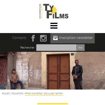
☰ Menu
Accueil
Contacts
Inscription newsletter
Actualités
Rechercher :
L’association
Rencontres du film documentaire de
Mellionnec
Projections
Se former
Accueil
/
Actualités
/
Ahlan wa sahlan, de Lucas Vernier
Maison des Auteur·rices