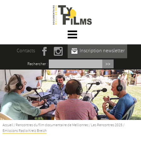
☰ Menu
Accueil
Contacts
Inscription newsletter
Actualités
Rechercher :
L’association
Rencontres du film documentaire de
Mellionnec
Projections
Se former
Accueil
/
Rencontres du film documentaire de Mellionnec
/
Les Rencontres 2025
/
Emissions Radio Kreiz Breizh
Maison des Auteur·rices