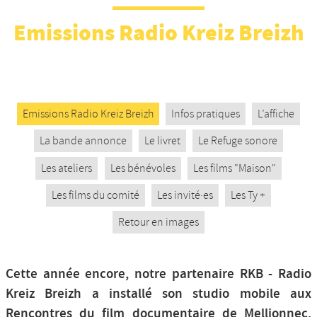
Nos productions et +
Emissions Radio Kreiz Breizh
Emissions Radio Kreiz Breizh
Infos pratiques
L’affiche
La bande annonce
Le livret
Le Refuge sonore
Les ateliers
Les bénévoles
Les films "Maison"
Les films du comité
Les invité·es
Les Ty +
Retour en images
Cette année encore, notre partenaire RKB - Radio
Kreiz Breizh a installé son studio mobile aux
Rencontres du film documentaire de Mellionnec,