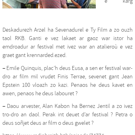
e karg
Deskadurezh Arzel ha Sevenadurel e Ty Film a zo ouzh
taol RKB. Ganti e vez lakaet ar gaoz war istor ha
emdroadur ar festival met ivez war an atalieroù e vez
graet gant krennarded.ezed.
–
Emile Quinquis, plac’h deus Eusa, a sen er festival war-
dro ar film mil vrudet Finis Terrae, sevenet gant Jean
Epstein 100 vloazh zo kazi. Penaos he deus kavet en
awen, penaos he deus labouret ?
–
Daou arvester, Alan Kabon ha Bernez Jentil a zo ivez
tro-dro an daol. Perak int deuet d’ar festival ? Petra o
deus soñjet deus ar film o deus gwelet ?