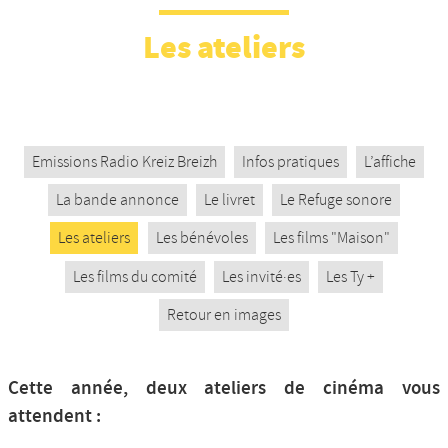
Nos productions et +
Les ateliers
Emissions Radio Kreiz Breizh
Infos pratiques
L’affiche
La bande annonce
Le livret
Le Refuge sonore
Les ateliers
Les bénévoles
Les films "Maison"
Les films du comité
Les invité·es
Les Ty +
Retour en images
Cette année, deux ateliers de cinéma vous
attendent :