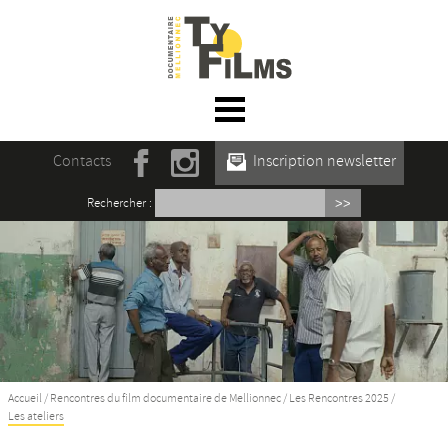
☰ Menu
Accueil
Contacts
Inscription newsletter
Actualités
Rechercher :
L’association
Rencontres du film documentaire de
Mellionnec
Projections
Se former
Accueil
/
Rencontres du film documentaire de Mellionnec
/
Les Rencontres 2025
/
Les ateliers
Maison des Auteur·rices