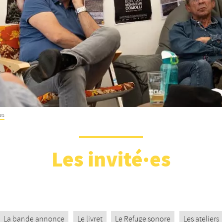
es
Les invité·es
La bande annonce
Le livret
Le Refuge sonore
Les ateliers