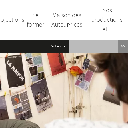
Nos
Se
Maison des
rojections
productions
former
Auteur·rices
et +
Rechercher :