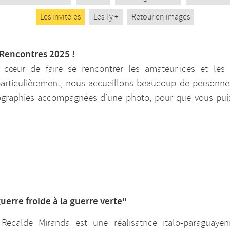
Les invité·es
Les Ty +
Retour en images
 Rencontres 2025 !
à cœur de faire se rencontrer les amateur·ices et les 
particulièrement, nous accueillons beaucoup de personn
iographies accompagnées d’une photo, pour que vous puiss
guerre froide à la guerre verte"
Recalde Miranda est une réalisatrice italo-paraguaye