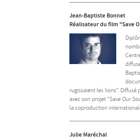
Jean-Baptiste Bonnet
Réalisateur du film "Save O
Diplô
nombr
Centre
diffu
Bapti
docum
rugissaient les lions". Diffusé
avec son projet "Save Our Sou
la coproduction international
Julie Maréchal