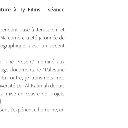
iture à Ty Films - séance
ndépendant basé à Jérusalem et
 Ma carrière a été jalonnée de
tographique, avec un accent
ge "The Present", nominé aux
trage documentaire "Palestine
. En outre, je transmets mes
versité Dar Al Kalimah depuis
 la mise en œuvre de projets
l.
ssent l’expérience humaine, en