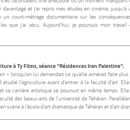
nt·es racontaient une anecdote ou un moment marquant de 
 davantage et j’ai repris mes études en cinéma, jusqu’à u
sé un court-métrage documentaire sur les conséquence
lles que j’ai vécu. Aujourd’hui, je poursuis mon travai
iture à Ty Films, séance "Résidences Iran Palestine".
ain » lorsqu’on lui demandait ce qu’elle aimerait faire plus
 étudié l’agriculture avant d’entrer à la faculté d’art. Ell
t sa carrière artistique se poursuit en même temps. Elle e
aculté des beaux-arts de l’université de Téhéran. Parallèle
en scène à l’école d’art dramatique de Téhéran et d’art dra