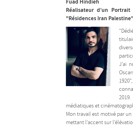
Fuad Hindieh
Réalisateur d’un Portrai
"Résidences Iran Palestine"
"Dédié
titula
diver
partic
J’ai 
Oscar
1920"
connai
2019.
médiatiques et cinématographi
Mon travail est motivé par un
mettant l’accent sur l’élévati