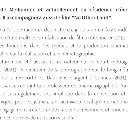
t de Mellionnec et actuellement en résidence d’écr
. Il accompagnera aussi le film "No Other Land".
 à l’art de raconter des histoires, je suis un cinéaste i
ire d’une maîtrise en réalisation de films obtenue en 2012.
ses fonctions dans les médias et la production cinéma
ulier sur la réalisation et la cinématographie.
notamment été assistant réalisateur sur le court métra
s (2021), et directeur de la photographie sur le long mé
, qui a remporté les Dauphins d’argent à Cannes (2021)
ssances en tant que professeur de cinématographie à l’uni
 Je suis également très impliqué dans la conception et
ques pour les jeunes, tant au niveau local qu’internationa
 engagement à élaborer des récits qui résonnent et enrichi
on des normes de narration visuelle."