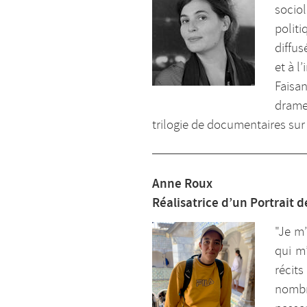
sociol
politi
diffus
et à l
Faisan
drame 
trilogie de documentaires sur 
Anne Roux
Réalisatrice d’un Portrait 
"Je m
qui m
récit
nombr