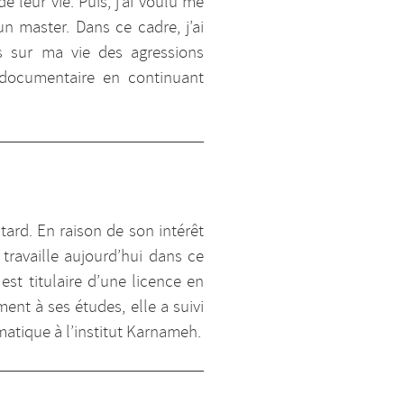
leur vie. Puis, j’ai voulu me
n master. Dans ce cadre, j’ai
s sur ma vie des agressions
l documentaire en continuant
 tard. En raison de son intérêt
e travaille aujourd’hui dans ce
st titulaire d’une licence en
ment à ses études, elle a suivi
matique à l’institut Karnameh.