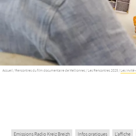
Accueil
/
Rencontres du film documentaire de Mellionnec
/
Les Rencontres 2025
/
Les invité·
Emissions Radio Kreiz Breizh
Infos pratiques
L’affiche