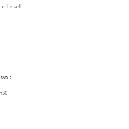
ce Triskell.
ces :
h30.