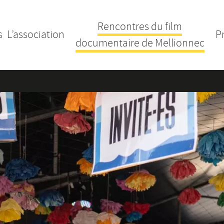
Rencontres du film
s
L’association
P
documentaire de Mellionnec