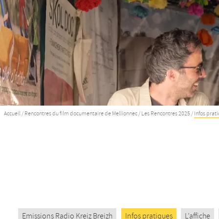
Accueil
/
Rencontres du film documentaire de Mellionnec
/
Les Rencontres 2025
/
Infos prat
Emissions Radio Kreiz Breizh
Infos pratiques
L’affiche