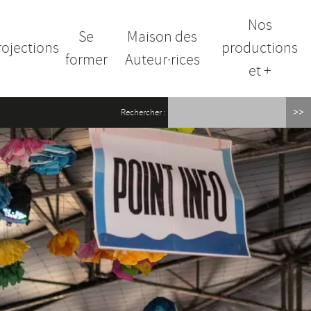
Nos
Se
Maison des
rojections
productions
former
Auteur·rices
et +
Rechercher :