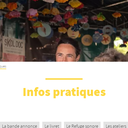
iques
Infos pratiques
La bande annonce
Le livret
Le Refuge sonore
Les ateliers