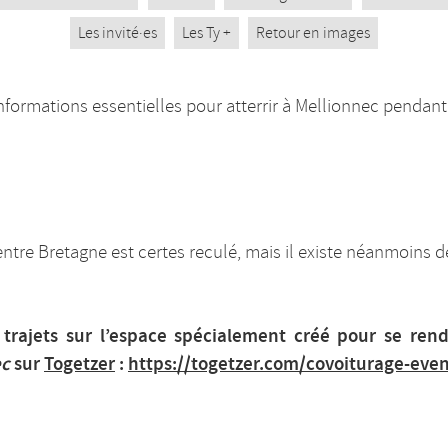
Les invité·es
Les Ty +
Retour en images
informations essentielles pour atterrir à Mellionnec pendant
entre Bretagne est certes reculé, mais il existe néanmoins d
trajets sur l’espace spécialement créé pour se ren
ec
sur
Togetzer
:
https://togetzer.com/covoiturage-ev