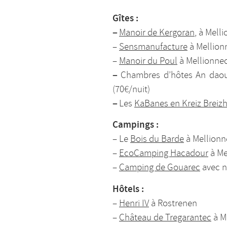
Gîtes :
–
Manoir de Kergoran
, à Mell
–
Sensmanufacture
à Mellion
–
Manoir du Poul
à Mellionne
–
Chambres d’hôtes An daou t
(70€/nuit)
–
Les
KaBanes en Kreiz Breiz
Campings :
– Le
Bois du Barde
à Mellionne
–
EcoCamping Hacadour
à Me
–
Camping de Gouarec
avec n
Hôtels :
–
Henri IV
à Rostrenen
–
Château de Tregarantec
à M