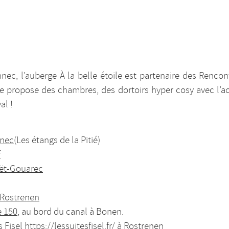
ec, l’auberge À la belle étoile est partenaire des Renco
le propose des chambres, des dortoirs hyper cosy avec l’a
al !
nnec
(Les étangs de la Pitié)
f
ët-Gouarec
 Rostrenen
e 150
, au bord du canal à Bonen.
 Fisel
https://lessuitesfisel.fr/
à Rostrenen