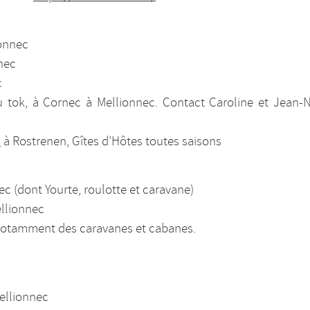
ionnec
nec
c
ok, à Cornec à Mellionnec. Contact Caroline et Jean-N
h
à Rostrenen, Gîtes d’Hôtes toutes saisons
c (dont Yourte, roulotte et caravane)
llionnec
otamment des caravanes et cabanes.
ellionnec