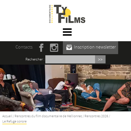
☰ Menu
Accueil
Contacts
Inscription newsletter
Actualités
Rechercher :
L’association
Rencontres du film documentaire de
Mellionnec
Projections
Se former
Accueil
/
Rencontres du film documentaire de Mellionnec
/
Rencontres 2026
/
Le Refuge sonore
Maison des Auteur·rices