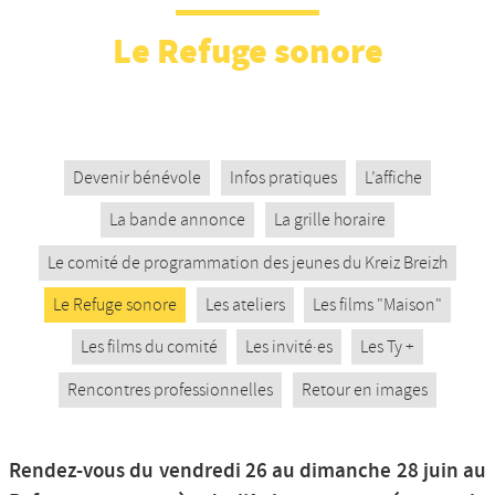
Nos productions et +
Le Refuge sonore
Devenir bénévole
Infos pratiques
L’affiche
La bande annonce
La grille horaire
Le comité de programmation des jeunes du Kreiz Breizh
Le Refuge sonore
Les ateliers
Les films "Maison"
Les films du comité
Les invité·es
Les Ty +
Rencontres professionnelles
Retour en images
Rendez-vous du vendredi 26 au dimanche 28 juin au