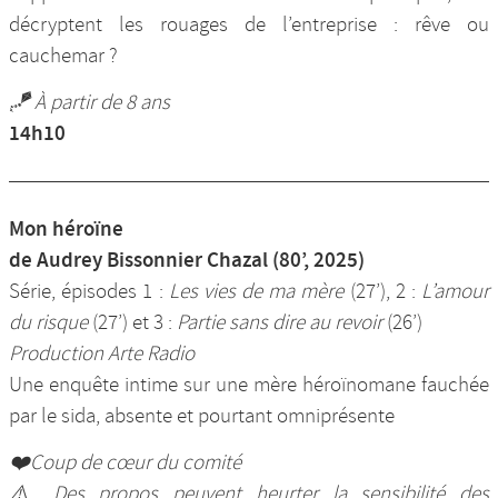
décryptent les rouages de l’entreprise : rêve ou
cauchemar ?
🪁 À partir de 8 ans
14h10
Mon héroïne
de Audrey Bissonnier Chazal (80’, 2025)
Série, épisodes 1 :
Les vies de ma mère
(27’), 2 :
L’amour
du risque
(27’) et 3 :
Partie sans dire au revoir
(26’)
Production Arte Radio
Une enquête intime sur une mère héroïnomane fauchée
par le sida, absente et pourtant omniprésente
❤️Coup de cœur du comité
⚠️ Des propos peuvent heurter la sensibilité des