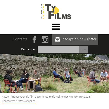
☰ Menu
Accueil
Contacts
Inscription newsletter
Actualités
Rechercher :
L’association
Rencontres du film documentaire de
Mellionnec
Projections
Se former
Accueil
/
Rencontres du film documentaire de Mellionnec
/
Rencontres 2026
/
Rencontres professionnelles
Maison des Auteur·rices