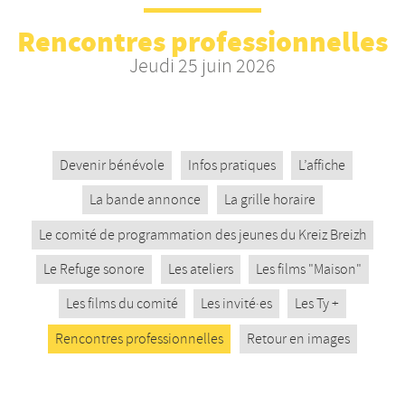
Nos productions et +
Rencontres professionnelles
Jeudi 25 juin 2026
Devenir bénévole
Infos pratiques
L’affiche
La bande annonce
La grille horaire
Le comité de programmation des jeunes du Kreiz Breizh
Le Refuge sonore
Les ateliers
Les films "Maison"
Les films du comité
Les invité·es
Les Ty +
Rencontres professionnelles
Retour en images